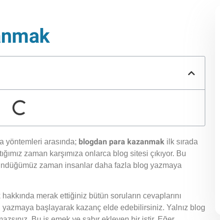
anmak
blogdan para kazanmak
ma yöntemleri arasında;
ilk sırada
tığımız zaman karşımıza onlarca blog sitesi çıkıyor. Bu
şündüğümüz zaman insanlar daha fazla blog yazmaya
hakkında merak ettiğiniz bütün soruların cevaplarını
g yazmaya başlayarak kazanç elde edebilirsiniz. Yalnız blog
ınız. Bu iş emek ve sabır ekleyen bir iştir. Eğer