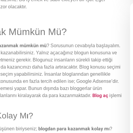
or olacaktır.
ak Mümkün Mü?
 kazanmak mümkün mü
? Sorusunun cevabıyla başlayalım.
a kazanabilirsiniz. Yalnız açacağınız blogun konusuna ve
tmeniz gerekir. Blogunuz insanların sürekli takip ettiği
da kazancınızı daha fazla artıracaktır. Blog konusu seçimi
eçim yapabilirsiniz. İnsanlar bloglarından genellikle
onusunda en fazla tercih edilen ise; Google Adsense’dir.
demesi yapar. Bunun dışında bazı bloggerlar ürün
Blog aç
lanlarını kiralayarak da para kazanmaktadır.
işlemi
olay Mı?
blogdan para kazanmak kolay mı
şünen biriyseniz;
?