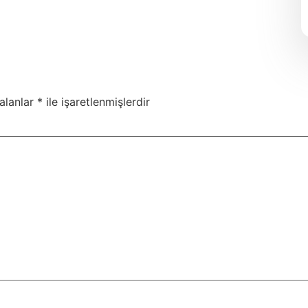
 alanlar
*
ile işaretlenmişlerdir