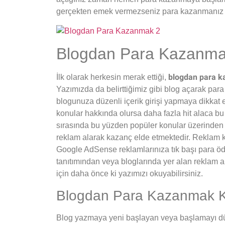
gerçekten emek vermezseniz para kazanmanız z
Blogdan Para Kazanm
blogdan para
İlk olarak herkesin merak ettiği,
Yazımızda da belirttiğimiz gibi blog açarak par
blogunuza düzenli içerik girişi yapmaya dikkat e
konular hakkında olursa daha fazla hit alaca bu 
sırasında bu yüzden popüler konular üzerinden s
reklam alarak kazanç elde etmektedir. Reklam k
Google AdSense reklamlarınıza tık başı para ö
tanıtımından veya bloglarında yer alan reklam a
için daha önce ki yazımızı okuyabilirsiniz.
Blogdan Para Kazanmak K
Blog yazmaya yeni başlayan veya başlamayı dü