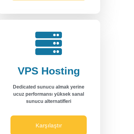
VPS Hosting
Dedicated sunucu almak yerine
ucuz performansı yüksek sanal
sunucu alternatifleri
Karşılaştır