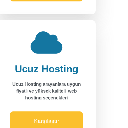
Ucuz Hosting
Ucuz Hosting arayanlara uygun
fiyatlı ve yüksek kaliteli web
hosting seçenekleri
Karşılaştır