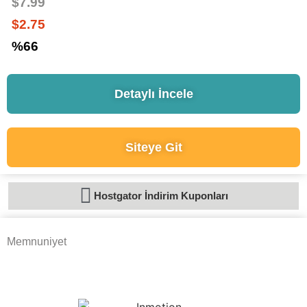
$7.99
$2.75
%66
Detaylı İncele
Siteye Git
Hostgator İndirim Kuponları
Memnuniyet