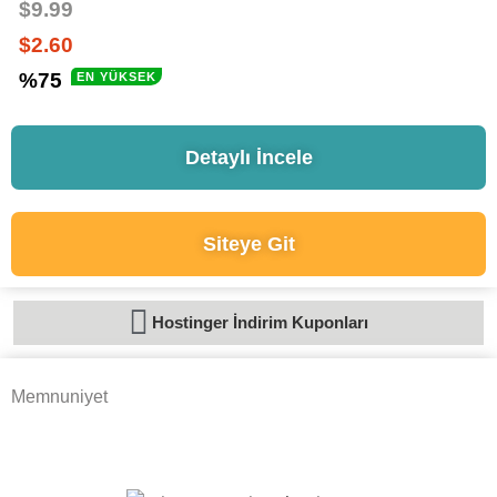
$9.99
$2.60
%75
EN YÜKSEK
Detaylı İncele
Siteye Git
Hostinger İndirim Kuponları
Memnuniyet