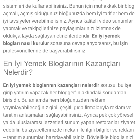
sistemleri de kullanabilirsiniz. Bunun için muhakkak bir blog
açmalı, açmış olduğunuz bloğunuzda hem iyi tarifler hem de
iyi tavsiyeler verebilmelisiniz. Ayrıca kaliteli video sunumlar
yapmak ve takipçilerinize paylaşımlarınızı izletmek de
En iyi yemek
oldukça fayda sağlayan etmenlerdendir.
blogları nasıl kurulur
sorusuna cevap arıyorsanız, bu işin
profesyonellerine de başvurabilirsiniz.
En İyi Yemek Bloglarının Kazançları
Nelerdir?
En iyi yemek bloglarının kazançları nelerdir
sorusu, bu işe
girip yatırım yapacak her blogger’ın aklındaki sorulardan
birisidir. Bu anlamda hem bloğunuzdan reklam
yayınlayabileceğiniz gibi, çeşitli gıda firmalarıyla reklam ve
tanıtım anlaşmaları sağlayabilirsiniz. Ayrıca pek çok yöresel
ya da uluslararası lezzetleri sunum yapan restoranlar ziyaret
edebilir, bu ziyaretlerinizde mekan ile ilgili bilgiler ve reklam
– tanıtım sunumları hazırlayabilirsiniz. Böylelikle blog işinizi